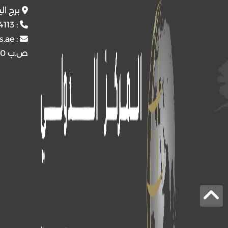
برج ال
4113
:
s.ae
:
ص.ب
4510