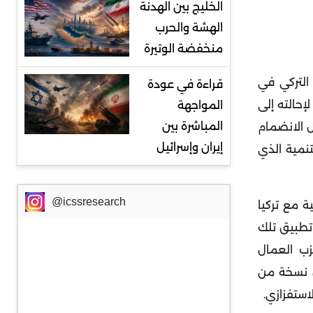
الخليج بين الهدنة
الهشة والحرب
منخفضة الوتيرة
 التركي في
قراءة في عودة
كتل العسكري، بعد تأخير دام 19 شهراً؛ تمهيداً لإحالته إلى
المواجهة
المباشرة بين
ل الانضمام
إيران وإسرائيل
تنمية الذي
@icssresearch
لتين مذكرة ثلاثية مع تركيا
تطبيق تلك
زب العمال
ق نسخة من
استفزازي.