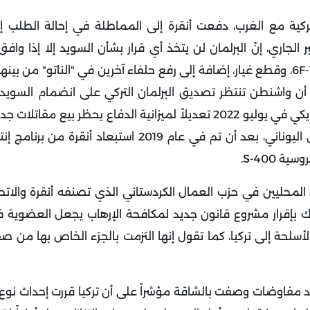
كية مع الغرب، دفعت أنقرة إلى المماطلة في إحالة الطلب إلى
لجاري، إنّ البرلمان لن يتخذ أي قرار بشأن السويد إلا إذا واف
الأمريكي على بيع بلاده عشرات الطائرات المقاتلة من طراز 6F-1، وقطع غيار، إضافة إلى رفع حلفاء آخرين في "النات
أن واشنطن تنتظر تصديق البرلمان التركي على انضمام السويد 
ومكونات لتحديثها إلى تركيا، ما دامت تنتهك المجال الجوي اليوناني، بعد أن تم في عام 2019 اس
لمحليين في حزب العمال الكردستاني الذي تصنفه أنقرة والاتحا
لذلك بإقرار مشروع قانون جديد لمكافحة الإرهاب يجعل العضوية
الأسلحة إلى تركيا، كما تقول إنها التزمت بالجزء الخاص بها من
 مفاوضات وصفت بالشاقة مؤشراً على أن تركيا قررت إحداث نوع 