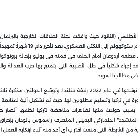
طلسي (الناتو)، حيث وافقت لجنة العلاقات الخارجية بالبرلمان
السادس والعشرين من ديسمبر 2023 على بروتوكول انضمام ستوكهولم إلى الت
ذي قطعه أردوغان أمام الحلف في قمته في يوليو بإحالة بروتوكو
د إجراء شكلياً في ظل الأغلبية التي يتمتع بها حزب العدالة وال
رفض مطالب السويد.
مرّ مسار انضمام السويد إلى الناتو بعدة مراحل بداية من ترشحها في عام 2022 رفقة فنلندا، وتوقيع الدو
 في تركيا وتسليم مطلوبين لها، حيث تم تشكيل آلية لمتابعة 
 بسبب حوادث منها تظاهرات مناهضة لتركيا نظمها أنصار ح
المتشدد" الدنماركي اليميني المتطرف راسموس بالودان بإحرا
 من الشرطة، التي منعت اقتراب أي أحد منه أثناء ارتكابه العمل ال