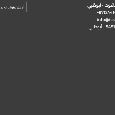
ياقوت - أبوظبي
+9712441
info@ics
5 - أبوظبي