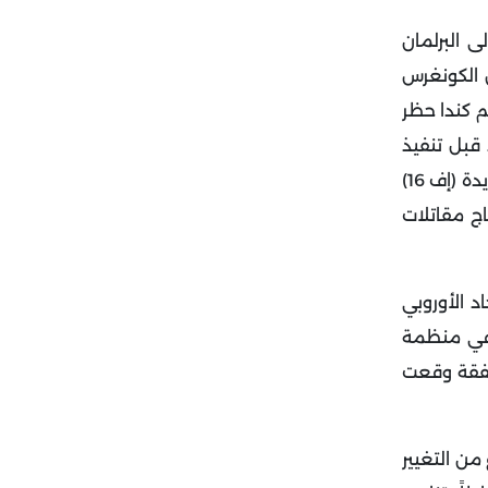
 البرلمان
ق الكونغرس
و" من بينهم كندا حظر
قبل تنفيذ
صفقة طائرات "إف-16" مع أنقرة. اعتمد مجلس النواب الأمريكي في يوليو 2022 تعديلاً لميزانية الدفاع يحظر بيع مقاتلات جديدة (إف 16)
تبعاد أنقرة من برنامج إنتاج مقاتلات
د الأوروبي
 في منظمة
 صفقة وقعت
من التغيير