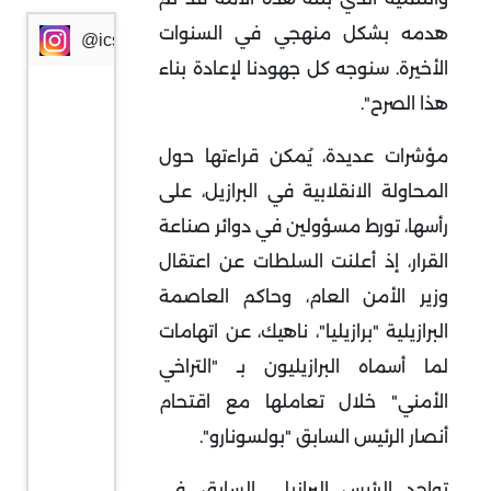
هدمه بشكل منهجي في السنوات
@icssresearch
الأخيرة. سنوجه كل جهودنا لإعادة بناء
هذا الصرح".
مؤشرات عديدة، يُمكن قراءتها حول
المحاولة الانقلابية في البرازيل، على
رأسها، تورط مسؤولين في دوائر صناعة
القرار، إذ أعلنت السلطات عن اعتقال
وزير الأمن العام، وحاكم العاصمة
البرازيلية "برازيليا"، ناهيك، عن اتهامات
لما أسماه البرازيليون بـ "التراخي
الأمني" خلال تعاملها مع اقتحام
أنصار الرئيس السابق "بولسونارو".
تواجد الرئيس البرازيلي السابق، في