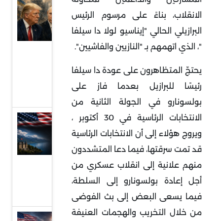
ترامب
الانقلاب، بناءً على مرسوم الرئيس
وبوتين
البرازيلي الحالي "إيناسيو لولا دا سيلفا
ووعود
"، الذي اتهمهم بـ "النازيين والفاشيين".
وقف
الحرب
يحتجّ المتظاهرون على عودة دا سيلفا
الروسية
رئيسًا للبرازيل بعدما فاز على
الأوكرانية
بولسونارو في الجولة الثانية من
الانتخابات الرئاسية في 30 أكتوبر ،
مفاوضات
ويروج هؤلاء إلى أن الانتخابات الرئاسية
سويسرا ..
فهم
قد تمت سرقتها، فيما دعا المتشددون
مجريات
منهم علانية إلى انقلاب عسكري من
الجولة
أجل إعادة بولسونارو إلى السلطة،
الأولى
فيما يسعى البعض إلى بث الفوضى
من خلال التخريب والهجمات العنيفة
الخليج