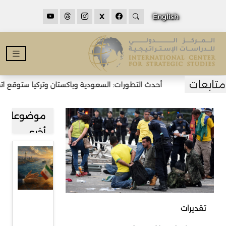
X
English
أحدث التطورات: السعودية وباكستان وتركيا ستوقع اتفاق
موضوعات
أخرى
مضيق
هرمز بين
طهران
ومسقط
تقديرات
وآفاق