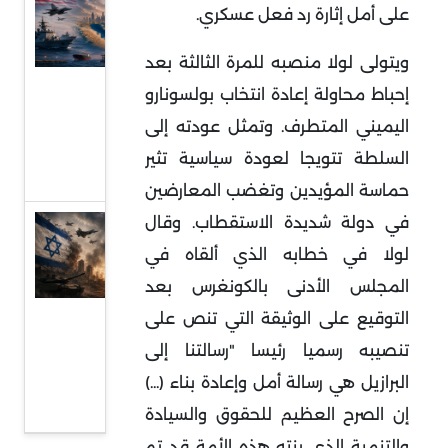
على أمل إثارة رد فعل عسكري.
بين
الهدنة
ويتولى لولا منصبه للمرة الثالثة بعد
الهشة
إحباط محاولة إعادة انتخاب بولسونارو
والحرب
اليميني المتطرف. وتمثل عودته إلى
منخفضة
السلطة تتويجا لعودة سياسية تثير
الوتيرة
حماسة المؤيدين وتغضب المعارضين
في دولة شديدة الاستقطاب. وقال
قراءة
لولا في خطابه الذي ألقاه في
في
عودة
المجلس الأدنى بالكونغرس بعد
المواجهة
التوقيع على الوثيقة التي تنص على
المباشرة
تنصيبه رسميا رئيسا "رسالتنا إلى
بين إيران
البرازيل هي رسالة أمل وإعادة بناء (...)
وإسرائيل
إن الصرح العظيم للحقوق والسيادة
والتنمية الذي بنته هذه الأمة قد تم