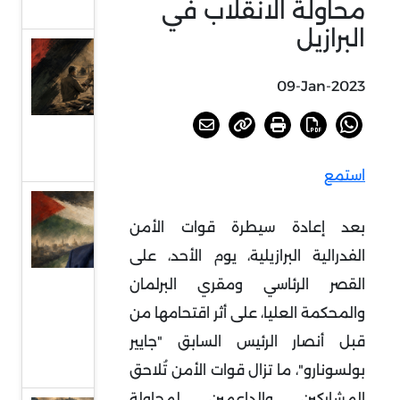
محاولة الانقلاب في
التفاوض
البرازيل
العراق..
بين
09-Jan-2023
مشروعي
الدولة
والسلاح
استمع
دلالات
بعد إعادة سيطرة قوات الأمن
انتخاب
الفدرالية البرازيلية، يوم الأحد، على
الحية
رئيسا
القصر الرئاسي ومقري البرلمان
للمكتب
والمحكمة العليا، على أثر اقتحامها من
السياسي
قبل أنصار الرئيس السابق "جايير
لحماس
بولسونارو"، ما تزال قوات الأمن تُلاحق
المشاركين والداعمين لمحاولة