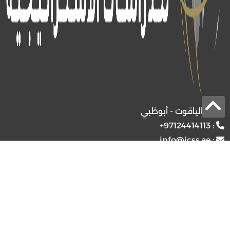
برج الياقوت - أبوظبي
+97124414113
:
info@icss.ae
:
ص.ب
54510 - أبوظبي
اشتراك
© 2026 جميع الحقوق محفوظة.