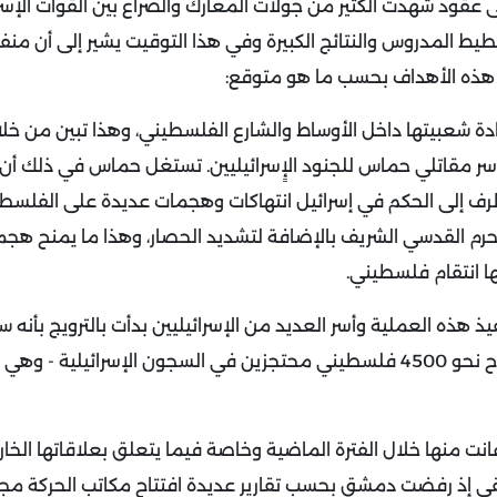
عقود شهدت الكثير من جولات المعارك والصراع بين القوات الإسرا
يط المدروس والنتائج الكبيرة وفي هذا التوقيت يشير إلى أن من
ذه الأهداف بحسب ما هو متوقع:
شعبيتها داخل الأوساط والشارع الفلسطيني، وهذا تبين من خلال 
 أسر مقاتلي حماس للجنود الإٍسرائيليين. تستغل حماس في ذلك أن 
تطرف إلى الحكم في إسرائيل انتهاكات وهجمات عديدة على الفلسطي
رم القدسي الشريف بالإضافة لتشديد الحصار، وهذا ما يمنح ه
ا انتقام فلسطيني.
هذه العملية وأسر العديد من الإسرائيليين بدأت بالترويج بأنه س
استخدام هؤلاء الأسرى لمقايضتهم مع إسرائيل وإطلاق سراح نحو 4500 فلسطيني محتجزين في السجون الإسرائيلية
 منها خلال الفترة الماضية وخاصة فيما يتعلق بعلاقاتها الخار
قي إذ رفضت دمشق بحسب تقارير عديدة افتتاح مكاتب الحركة مجد