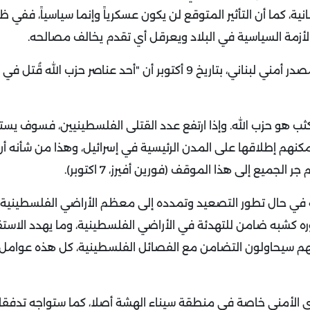
بنانية، كما أن التأثير المتوقع لن يكون عسكرياً وإنما سياسياً، ففي 
لأزمة السياسية في البلاد ويعرقل أي تقدم يخالف مصالحه.
ونقلت وكالة "رويترز" عن مصدرين مقربان من "حزب الله"، ومصدر أمني لبناني، بتاريخ 9 أكتوبر أن "أحد عناصر حزب
ثب هو حزب الله. وإذا ارتفع عدد القتلى الفلسطينيين، فسوف يس
م إلى المعركة. فلديهم 150 ألف صاروخ يمكنهم إطلاقها على المدن الرئيسية في إسرائيل، وهذا من ش
ميع إلى هذا الموقف (فورين أفيرز، 7 اكتوبر).
ة في حال تطور التصعيد وتمدده إلى معظم الأراضي الفلسطينية م
وره كشبه ضامن للتهدئة في الأراضي الفلسطينية، وما يهدد الاستق
أنهم سيحاولون التضامن مع الفصائل الفلسطينية، كل هذه عوامل 
تحدي الأمني خاصة في منطقة سيناء الهشة أصلا، كما ستواجه تدفقا