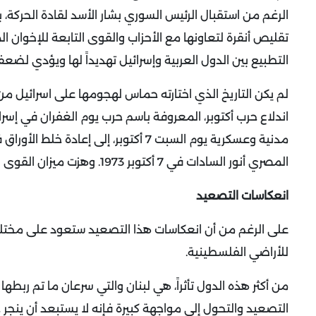
الرغم من استقبال الرئيس السوري بشار الأسد لقادة الحركة، 
تقليص أنقرة لتعاونها مع الأحزاب والقوى التابعة للإخوان
التطبيع بين الدول العربية وإسرائيل تهديداً لها ويؤدي لضع
لم يكن التاريخ الذي اختارته حماس لهجومها على اسرائيل م
اندلاع حرب أكتوبر، المعروفة باسم حرب يوم الغفران في إس
مدنية وعسكرية يوم السبت 7 أكتوبر، إلى
المصري أنور السادات في 7 أكتوبر 1973. وهزت ميزان القوى العربي الإسرائيلي (لوموند – 8 أكتوبر 2023).
انعكاسات التصعيد
على الرغم من أن انعكاسات هذا التصعيد ستعود على مختلف 
للأراضي الفلسطينية.
من أكثر هذه الدول تأثراً، هي لبنان والتي سرعان ما تم ربط
التصعيد والتحول إلى مواجهة كبيرة فإنه لا يستبعد أن ينجر