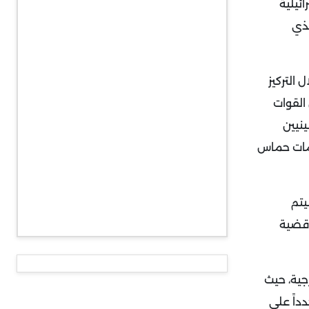
ئيلية
فذي
التركيز
القوات
نيين
جمات حماس
يتم
 - وهي قضية
جية، حيث
داً على