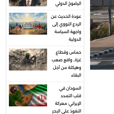
الرضوخ الدولي
عودة الحديث عن
الردع النووي إلى
واجهة السياسة
الدولية
حماس وقطاع
غزة.. واقع صعب
وهيكلة من أجل
البقاء
السودان في
قلب التمدد
الإيراني: معركة
النفوذ على البحر