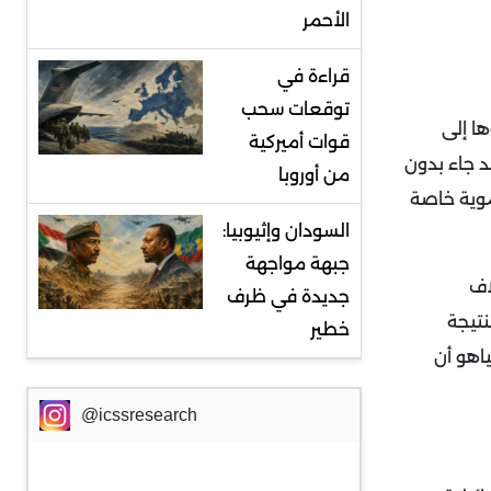
الأحمر
قراءة في
توقعات سحب
ا إلى
قوات أميركية
د جاء بدون
من أوروبا
موية خاصة
السودان وإثيوبيا:
جبهة مواجهة
اف
جديدة في ظرف
نتيجة
خطير
ياهو أن
@icssresearch