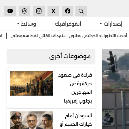
X
إصدارات
انفوغرافيك
وسائط
: الحوثيون يعلنون استهداف ناقلتي نفط سعوديتين
استشرافات: خطة غ
موضوعات أخرى
قراءة في صعود
حركة رفض
المهاجرين
بجنوب إفريقيا
السودان أمام
خيارات الحسم أو