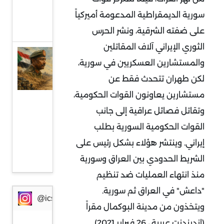
من
سورية الديمقراطية المدعومة أميركياً
أوروبا
على ضفته الشرقية، ونشر الحرس
الثوري الإيراني آلاف المقاتلين
السودان
والمستشارين العسكريين في سورية،
وإثيوبيا:
لكن طهران تتحدث فقط عن
جبهة
مستشارين يعاونون القوات الحكومية،
مواجهة
وتقاتل فصائل عراقية إلى جانب
جديدة
القوات الحكومية السورية بطلب
في
إيراني. وينتشر هؤلاء بشكل رئيس على
ظرف
الشريط الحدودي بين العراق وسورية
خطير
منذ انتهاء العمليات ضد تنظيم
"داعش" في العراق ثم سورية.
@icssresearch
ويتخذون من مدينة البوكمال مقراً
(اندبندنت عربية ، 26 فبراير 2021).