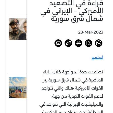
قراءة في التصعيد
بجنوب
الأميركي – الإيراني في
إفريقيا
شمال شرق سورية
السودان
أمام
28-Mar-2023
خيارات
الحسم
أو
استمع
الرضوخ
الدولي
تصاعدت حدة المواجهة خلال الأيام
الماضية في شمال شرق سورية بين
عودة
الحديث
القوات الأميركية هناك والتي تتواجد
عن
لدعم القوات الكردية من جهة،
الردع
والميليشيات الإيرانية التي تتواجد في
النووي
المنطقة تحت عنوان دعم الحكومة