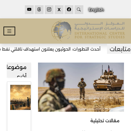
X
English
أحدث التطورات: الحوثيون يعلنون استهداف ناقلتي نفط سعوديت
موضوعات
أخرى
قراءة في
صعود
حركة
رفض
مقالات تحليلية
المهاجرين