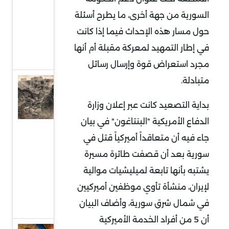
إلى
السورية من جهة أخرى، ما يطرح أسئلة
واجهة
حول مسار هذه الإحداث فيما إذا كانت
السياسة
في إطار التمهيد لمعركة مقبلة أم أنها
الدولية
مجرد استعراض قوة وإرسال رسائل
متبادلة.
حماس
وقطاع
بداية التصعيد كانت عبر إعلان وزارة
غزة..
الدفاع الأمريكية "البنتاغون" في بيان
واقع
جاء فيه أن متعاقداً أميركياً قتل في
صعب
سورية بعد أن قصفت طائرة مسيرة
وهيكلة
يشتبه بأنها تابعة لميليشيات موالية
من
لإيران، منشأة تأوي موظفين أميركيين
أجل
في شمال شرق سورية، وأضاف البيان
البقاء
أن 5 من أفراد الخدمة الأميركية