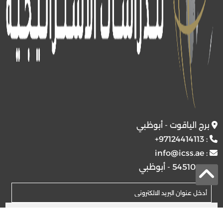
برج الياقوت - أبوظبي
+97124414113
:
info@icss.ae
:
ص.ب
54510 - أبوظبي
اشتراك