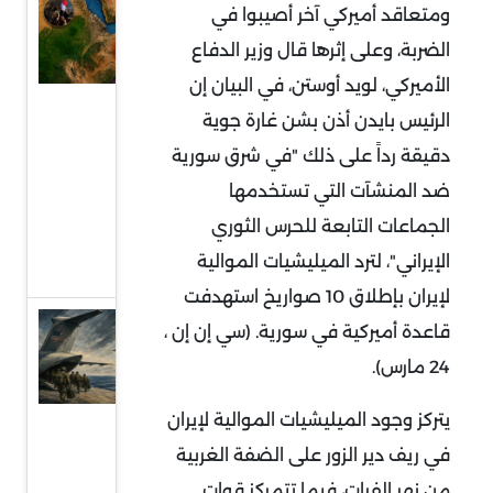
السودان
ومتعاقد أميركي آخر أصيبوا في
في قلب
الضربة، وعلى إثرها قال وزير الدفاع
التمدد
الأميركي، لويد أوستن، في البيان إن
الإيراني:
الرئيس بايدن أذن بشن غارة جوية
معركة
دقيقة رداً على ذلك "في شرق سورية
النفوذ
ضد المنشآت التي تستخدمها
على
الجماعات التابعة للحرس الثوري
البحر
الإيراني"، لترد الميليشيات الموالية
الأحمر
لإيران بإطلاق 10 صواريخ استهدفت
قراءة
قاعدة أميركية في سورية. (سي إن إن ،
في
24 مارس).
توقعات
يتركز وجود الميليشيات الموالية لإيران
سحب
في ريف دير الزور على الضفة الغربية
قوات
من نهر الفرات، فيما تتمركز قوات
أميركية