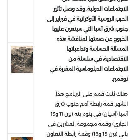
إلى
الاجتماعات الدولية. وقد وصل تأثير
واجهة
الحرب الروسية الأوكرانية في فبراير إلى
السياسة
جنوب شرق آسيا التي سيتعين عليها
الدولية
الخروج عن صمتها لمناقشة هذه
المسألة الحساسة وتداعياتها
حماس
الاقتصادية، في سلسلة من
وقطاع
الاجتماعات الدبلوماسية المقررة في
غزة..
واقع
نوفمبر.
صعب
هناك ثلاث قمم على البرنامج هذا
وهيكلة
الشهر: قمة رابطة أمم جنوب شرق
من
آسيا (آسيان) في بنوم بنه (بين 11 و13
أجل
الجاري) وقمة مجموعة العشرين في
البقاء
بالي (بين 15 و16) وقمة رابطة التعاون