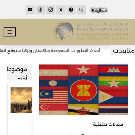
X
English
أحدث التطورات: السعودية وباكستان وتركيا ستوقع اتفاقية
موضوعات
أخرى
قراءة في
صعود
حركة
رفض
مقالات تحليلية
المهاجرين