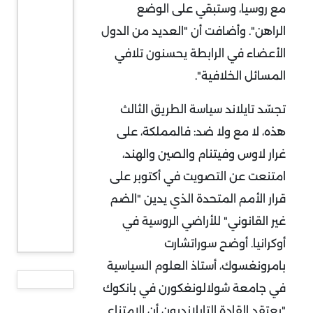
مع روسيا، وستبقي على الوضع
الراهن". وأضافت أن "العديد من الدول
الأعضاء في الرابطة يحسنون تلافي
المسائل الخلافية".
تجسّد تايلاند سياسة الطريق الثالث
هذه، لا مع ولا ضد: فالمملكة، على
غرار لاوس وفيتنام والصين والهند،
امتنعت عن التصويت في أكتوبر على
قرار الأمم المتحدة الذي يدين "الضم
غير القانوني" للأراضي الروسية في
أوكرانيا. أوضح سوراتشارت
بامرونغسوك، أستاذ العلوم السياسية
في جامعة شولالونغكورن في بانكوك
"يعتقد القادة التايلانديون أن الامتناع