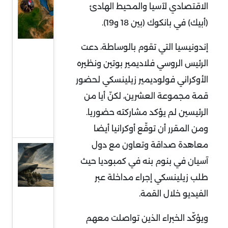
السودان
الاقتصادي لآسيا والمحيط الهادئ
في قلب
(أبيك) في بانكوك (بين 18 و19).
التمدد
إندونيسيا التي تقوم بالوساطة، دعت
الإيراني:
معركة
الرئيس الروسي فلاديمير بوتين ونظيره
النفوذ
الأوكراني فولوديمير زيلينسكي لحضور
على
قمة مجموعة العشرين، لكنّ أيا من
البحر
الرئيسين لم يؤكد مشاركته حضوريا.
الأحمر
ومن المقرر أن توقّع أوكرانيا أيضا
معاهدة صداقة وتعاون مع دول
قراءة
آسيان في بنوم بنه في كمبوديا حيث
في
طلب زيلينسكي إجراء مداخلة عبر
توقعات
الفيديو خلال القمة.
سحب
قوات
ويؤكّد الخبراء الذين تواصلت معهم
أميركية