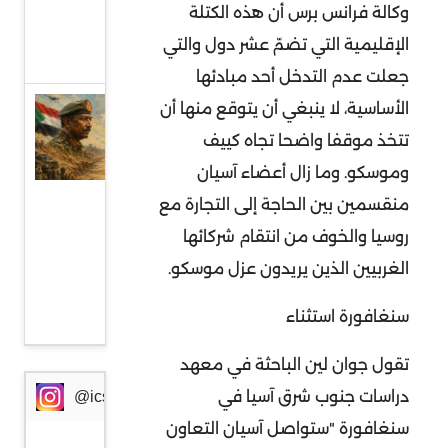
وكالة فرانس برس أن هذه الكتلة
من
الإقليمية التي تضمّ عشر دول والتي
أوروبا
جعلت عدم التدخل أحد مبادئها
الأساسية، لا ينبغي أن يتوقع منها أن
السودان
وإثيوبيا:
تتخذ موقفا واضحا تجاه كييف
جبهة
وموسكو. وما زال أعضاء آسيان
مواجهة
منقسمين بين الحاجة إلى التجارة مع
جديدة
روسيا والخوف من انتقام شركائها
في
الغربيين الذين يريدون عزل موسكو.
ظرف
سنغافورة استثناء
خطير
تقول جوان لين الباحثة في معهد
دراسات جنوب شرق آسيا في
@icssresearch
سنغافورة "ستواصل آسيان التعاون