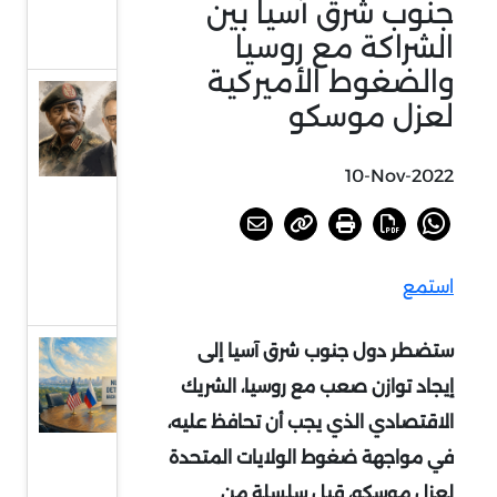
جنوب شرق آسيا بين
بجنوب
الشراكة مع روسيا
إفريقيا
والضغوط الأميركية
السودان
لعزل موسكو
أمام
خيارات
10-Nov-2022
الحسم
أو
الرضوخ
استمع
الدولي
ستضطر دول جنوب شرق آسيا إلى
عودة
إيجاد توازن صعب مع روسيا، الشريك
الحديث
عن
الاقتصادي الذي يجب أن تحافظ عليه،
الردع
في مواجهة ضغوط الولايات المتحدة
النووي
لعزل موسكو، قبل سلسلة من