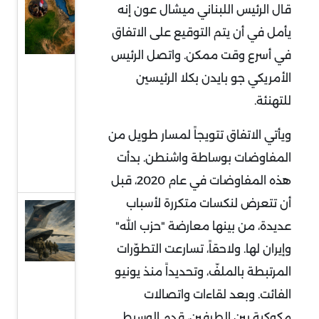
السودان
قال الرئيس اللبناني ميشال عون إنه
في قلب
يأمل في أن يتم التوقيع على الاتفاق
التمدد
في أسرع وقت ممكن. واتصل الرئيس
الإيراني:
الأمريكي جو بايدن بكلا الرئيسين
معركة
للتهنئة.
النفوذ
على
ويأتي الاتفاق تتويجاً لمسار طويل من
البحر
المفاوضات بوساطة واشنطن. بدأت
الأحمر
هذه المفاوضات في عام 2020، قبل
أن تتعرض لنكسات متكررة لأسباب
قراءة
عديدة، من بينها معارضة "حزب الله"
في
وإيران لها. ولاحقاً، تسارعت التطوّرات
توقعات
المرتبطة بالملفّ، وتحديداً منذ يونيو
سحب
الفائت. وبعد لقاءات واتصالات
قوات
مكوكية بين الطرفين، قدم الوسيط
أميركية