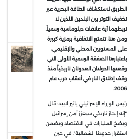
إلى
الطريق لاستكشاف الطاقة البحرية عبر
واجهة
تخفيف التوتر بين البلدين اللذين لا
السياسة
تربطهما أية علاقات دبلوماسية رسمياً.
الدولية
ومن هنا، تتمتع الاتفاقية برمزية كبيرة
على المستويين المحلي والإقليمي،
حماس
باعتبارها الصفقة الرسمية الأولى التي
وقطاع
غزة..
وقعتها الدولتان العدوتان تاريخياً منذ
واقع
وقف إطلاق النار في أعقاب حرب عام
صعب
2006.
وهيكلة
رئيس الوزراء الإسرائيلي يائير لابيد: قال
من
"إنه إنجاز تاريخي سيعزز أمن إسرائيل
أجل
ويضخ المليارات في الاقتصاد ويضمن
البقاء
استقرار حدودنا الشمالية". في حين