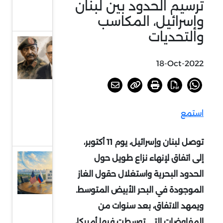
ترسيم الحدود بين لبنان
بجنوب
وإسرائيل، المكاسب
إفريقيا
والتحديات
السودان
أمام
18-Oct-2022
خيارات
الحسم
أو
استمع
الرضوخ
الدولي
توصل لبنان وإسرائيل، يوم 11 أكتوبر،
إلى اتفاق لإنهاء نزاع طويل حول
عودة
الحديث
الحدود البحرية واستغلال حقول الغاز
عن
الموجودة في البحر الأبيض المتوسط.
الردع
ويمهد الاتفاق، بعد سنوات من
النووي
المفاوضات التي توسطت فيها أمريكا،