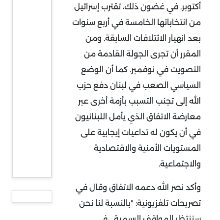
أكتوبر. في غضون ذلك، تقترب إسرائيل
من انتخاباتها الخامسة في أربع سنوات
بعد انهيار الائتلافات السابقة. ومن
المقرر أن تجرى الجولة القادمة من
التصويت في نوفمبر. كما أن الوضع
السياسي الصعب في لبنان دفع حزب
الله إلى تجنب التسبب بأزمة أخرى عبر
معارضة الاتفاق الذي يأمل اللبنانيون
في أن يكون له تداعيات إيجابية على
المستويات الأمنية والاقتصادية
والاجتماعية.
وأكد نصر الله دعمه الاتفاق وقال في
تصريحات تلفزيونية: "بالنسبة لنا نحن
سننتظر المواقف الرسمية... في