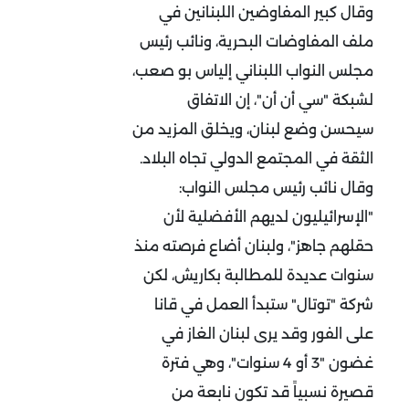
وقال كبير المفاوضين اللبنانين في
ملف المفاوضات البحرية، ونائب رئيس
مجلس النواب اللبناني إلياس بو صعب،
لشبكة "سي أن أن"، إن الاتفاق
سيحسن وضع لبنان، ويخلق المزيد من
الثقة في المجتمع الدولي تجاه البلاد.
وقال نائب رئيس مجلس النواب:
"الإسرائيليون لديهم الأفضلية لأن
حقلهم جاهز"، ولبنان أضاع فرصته منذ
سنوات عديدة للمطالبة بكاريش، لكن
شركة "توتال" ستبدأ العمل في قانا
على الفور وقد يرى لبنان الغاز في
غضون "3 أو 4 سنوات"، وهي فترة
قصيرة نسبياً قد تكون نابعة من