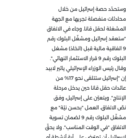
وستحدّد حصة إسرائيل من خلال
محادثات منفصلة تجريها مع الجهة
المشغلة لحقل قانا. وجاء في الاتفاق
"ستعقد إسرائيل ومشغّل البلوك رقم
9 اتفاقية مالية قبل (اتخاذ) مشغل
البلوك رقم 9 قرار الاستثمار النهائي".
وقال رئيس الوزراء الإسرائيلي يائير لابيد
إن "إسرائيل ستتلقى نحو 17% من
عائدات حقل قانا حين يدخل مرحلة
الإنتاج". ويتعيّن على إسرائيل، وفق
نصّ الاتفاق، العمل "بحسن نيّة" مع
مشغّل البلوك رقم 9 لضمان تسوية
الاتفاق "في الوقت المناسب". ولا يحقّ
لإسرائيل أن تعترض على أية أنشطة أو