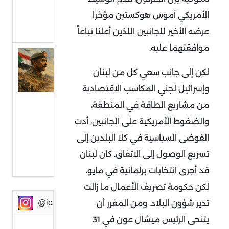
من
الأمريكي آموس هوكستين مؤخراً
أوروبا
عرضه الأخير للجانبين اللذين أعلنا تباعاً
موافقتهما عليه.
السودان
وإثيوبيا:
لكن إلى جانب سعي كل من لبنان
جبهة
وإسرائيل لجني المكاسب الاقتصادية
مواجهة
من مشاريع الطاقة في المنطقة،
جديدة
والضغوط الأمريكية على الجانبين، أدت
في
الفوضى السياسية في كلا البلدين إلى
ظرف
تسريع الوصول إلى الاتفاق. كان لبنان
خطير
قد أجرى انتخابات برلمانية في مايو،
لكن حكومة تصريف الأعمال ما زالت
تدير شؤون البلاد. ومن المقرر أن
@icssresearch
يتنحى الرئيس ميشال عون في 31