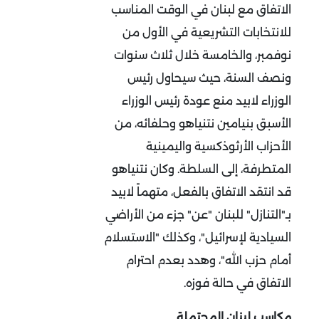
الاتفاق مع لبنان في الوقت المناسب
للانتخابات التشريعية في الأول من
نوفمبر، والخامسة خلال ثلاث سنوات
ونصف السنة، حيث سيحاول رئيس
الوزراء لابيد منع عودة رئيس الوزراء
الأسبق بنيامين نتنياهو وحلفائه، من
الأحزاب الأرثوذكسية واليمينية
المتطرفة، إلى السلطة. وكان نتنياهو
قد انتقد الاتفاق بالفعل، متهماً لابيد
بـ"التنازل" للبنان "عن" جزء من الأراضي
السيادية لإسرائيل"، وكذلك "الاستسلام
أمام حزب الله"، وهدد بعدم احترام
الاتفاق في حالة فوزه.
مكاسب لبنان المحتملة