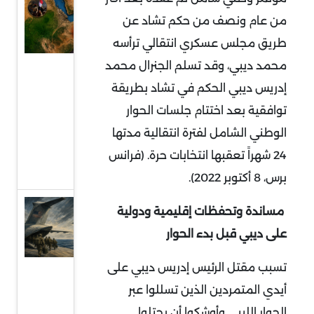
السودان
من عام ونصف من حكم تشاد عن
في قلب
طريق مجلس عسكري انتقالي ترأسه
التمدد
محمد ديبي، وقد تسلم الجنرال محمد
الإيراني:
معركة
إدريس ديبي الحكم في تشاد بطريقة
النفوذ
توافقية بعد اختتام جلسات الحوار
على
الوطني الشامل لفترة انتقالية مدتها
البحر
24 شهراً تعقبها انتخابات حرة. (فرانس
الأحمر
برس، 8 أكتوبر 2022).
قراءة
مساندة وتحفظات إقليمية ودولية
في
على ديبي قبل بدء الحوار
توقعات
تسبب مقتل الرئيس إدريس ديبي على
سحب
أيدي المتمردين الذين تسللوا عبر
قوات
الجوار الليبي وأوشكوا أن يحتلوا
أميركية