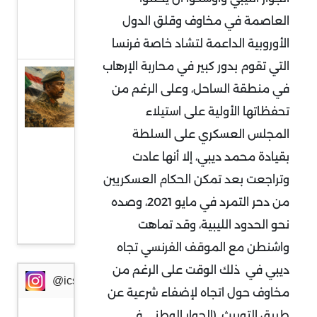
من
العاصمة في مخاوف وقلق الدول
أوروبا
الأوروبية الداعمة لتشاد خاصة فرنسا
التي تقوم بدور كبير في محاربة الإرهاب
السودان
في منطقة الساحل، وعلى الرغم من
وإثيوبيا:
تحفظاتها الأولية على استيلاء
جبهة
المجلس العسكري على السلطة
مواجهة
بقيادة محمد ديبي، إلا أنها عادت
جديدة
وتراجعت بعد تمكن الحكام العسكريين
في
من دحر التمرد في مايو 2021، وصده
ظرف
نحو الحدود الليبية، وقد تماهت
خطير
واشنطن مع الموقف الفرنسي تجاه
ديبي في ذلك الوقت على الرغم من
@icssresearch
مخاوف حول اتجاه لإضفاء شرعية عن
طريق التوريث. (الحوار الوطني في