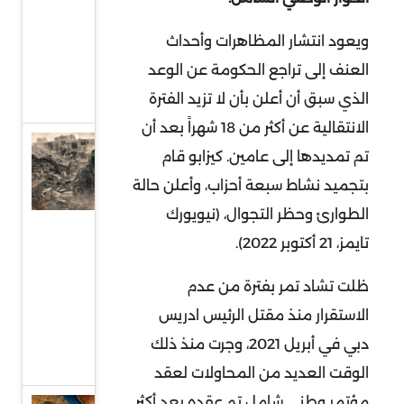
إلى
ويعود انتشار المظاهرات وأحداث
واجهة
العنف إلى تراجع الحكومة عن الوعد
السياسة
الذي سبق أن أعلن بأن لا تزيد الفترة
الدولية
الانتقالية عن أكثر من 18 شهراً بعد أن
حماس
تم تمديدها إلى عامين. كيزابو قام
وقطاع
بتجميد نشاط سبعة أحزاب، وأعلن حالة
غزة..
الطوارئ وحظر التجوال، (نيويورك
واقع
تايمز، 21 أكتوبر 2022).
صعب
وهيكلة
ظلت تشاد تمر بفترة من عدم
من
الاستقرار منذ مقتل الرئيس ادريس
أجل
دبي في أبريل 2021، وجرت منذ ذلك
البقاء
الوقت العديد من المحاولات لعقد
مؤتمر وطني شامل تم عقده بعد أكثر