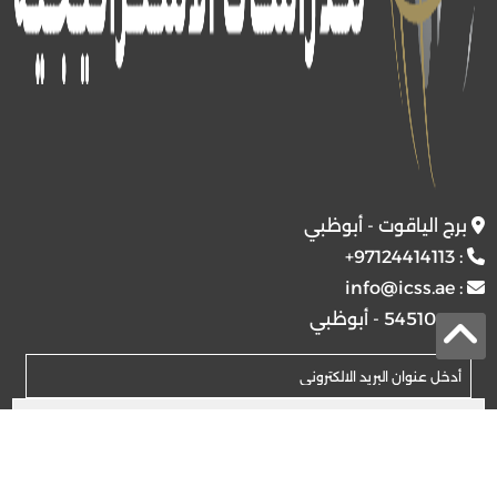
برج الياقوت - أبوظبي
+97124414113
:
info@icss.ae
:
ص.ب
54510 - أبوظبي
اشتراك
© 2026 جميع الحقوق محفوظة.