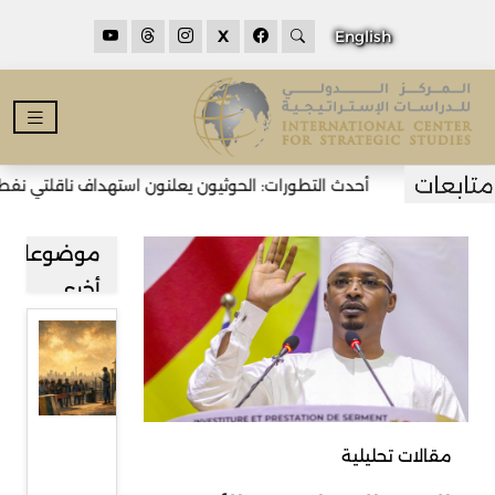
X
English
أحدث التطورات: الحوثيون يعلنون استهداف ناقلتي نفط سعود
موضوعات
أخرى
قراءة في
صعود
حركة
رفض
مقالات تحليلية
المهاجرين