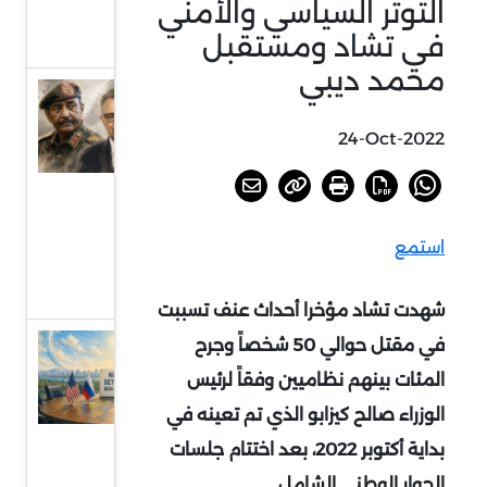
التوتر السياسي والأمني
بجنوب
في تشاد ومستقبل
إفريقيا
محمد ديبي
السودان
أمام
24-Oct-2022
خيارات
الحسم
أو
استمع
الرضوخ
الدولي
شهدت تشاد مؤخرا أحداث عنف تسببت
في مقتل حوالي 50 شخصاً وجرح
عودة
الحديث
المئات بينهم نظاميين وفقاً لرئيس
عن
الوزراء صالح كيزابو الذي تم تعينه في
الردع
بداية أكتوبر 2022، بعد اختتام جلسات
النووي
الحوار الوطني الشامل.